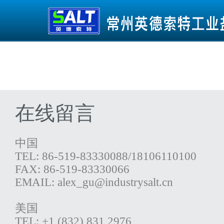
在线留言
中国
TEL: 86-519-83330088/18106110100
FAX: 86-519-83330066
EMAIL: alex_gu@industrysalt.cn
美国
TEL: +1 (832) 831 2976