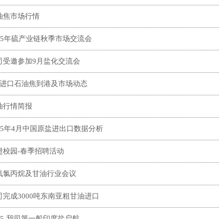
油焦市场行情
025年硫产业链秋季市场交流会
司受邀参加9月盐化交流会
月进口石油焦到港及市场动态
油行情简报
025年4月中国原盐进出口数据分析
进校园-春季招聘活动
氧氯丙烷及甘油行业会议
司完成3000吨东南亚粗甘油进口
025-我司第一船印度盐启航