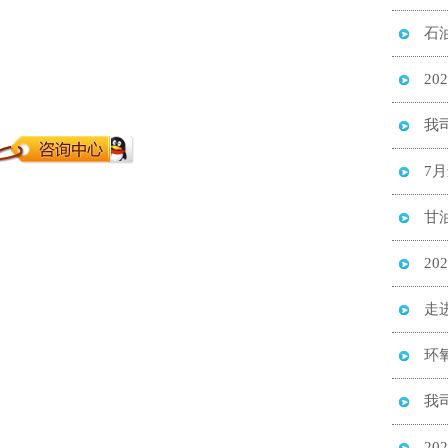
石
2
我
7
甘
2
走
环
我
2